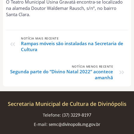
O Teatro Municipal Usina Gravatá encontra-se localizado
na alameda Doutor Waldemar Rausch, s/nº, no bairro
Santa Clara.
NOTÍCIA MAIS RECENTE
Rampas móveis são instaladas na Secretaria de
Cultura
NOTÍCIA MENOS RECENTE
Segunda parte do “Divino Natal 2022” acontece
amanhã
Secretaria Municipal de Cultura de Divinópolis
Telefone:
(37) 3229-8197
E-mail:
semc@divinopolis.mg.gov.br