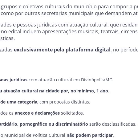
s, grupos e coletivos culturais do município para compor a
 como por outras secretarias municipais que demandem ati
tidades e pessoas jurídicas com atuação cultural, que res
no edital incluem apresentações musicais, teatrais, circen
sticas.
izadas
exclusivamente pela plataforma digital
, no períod
soas jurídicas
com atuação cultural em Divinópolis/MG.
 atuação cultural na cidade por, no mínimo, 1 ano
.
de uma categoria
, com propostas distintas.
odos os
anexos e declarações
solicitados.
partidário, pornográfico ou discriminatório
serão desclassificadas.
 Municipal de Política Cultural
não podem participar
.