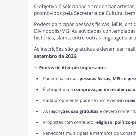
O objetivo é selecionar e credenciar artista
promovidos pela Secretaria de Cultura, bem
Podem participar pessoas físicas, MEIs, en
Divinópolis/MG. As atividades contempladas 
histórias, slams, entre outras linguagens artí
As inscrições são gratuitas e devem ser real
setembro de 2026
.
⚠️
Pontos de Atenção Importantes
Podem participar
pessoas físicas, MEIs e pes
É obrigatória a
comprovação de residência ou
Cada proponente pode se inscrever
em mais 
As
inscrições são gratuitas
e devem conter t
Propostas com conteúdo
religioso, político-
Servidores municipais e membros do Conselho