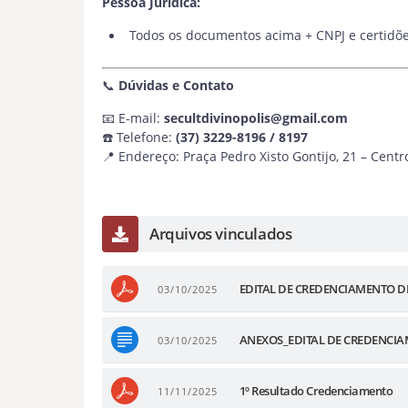
Pessoa Jurídica:
Todos os documentos acima + CNPJ e certidõe
📞
Dúvidas e Contato
📧 E-mail:
secultdivinopolis@gmail.com
☎️ Telefone:
(37) 3229-8196 / 8197
📍 Endereço: Praça Pedro Xisto Gontijo, 21 – Cent
Arquivos vinculados
EDITAL DE CREDENCIAMENTO DE
03/10/2025
ANEXOS_EDITAL DE CREDENCIA
03/10/2025
1º Resultado Credenciamento
11/11/2025