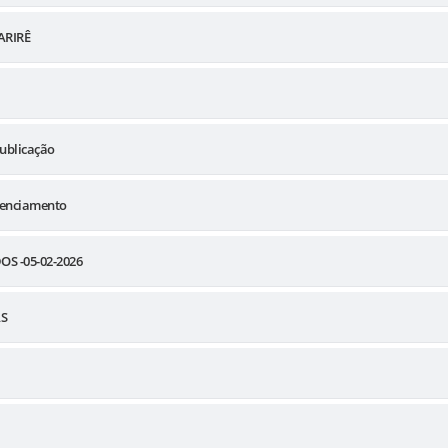
ARIRÊ
publicação
edenciamento
S -05-02-2026
AS