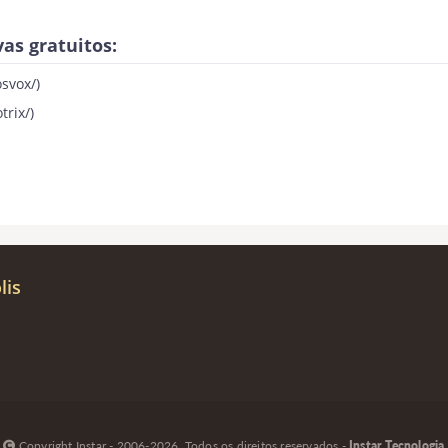
vas gratuitos:
osvox/
)
trix/
)
lis
Copyright Instar - 2006-2026. Todos os direitos reservados -
Instar Tecnologia