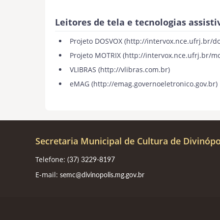
Leitores de tela e tecnologias assisti
Projeto DOSVOX (
http://intervox.nce.ufrj.br/d
Projeto MOTRIX (
http://intervox.nce.ufrj.br/mo
VLIBRAS (
http://vlibras.com.br
)
eMAG (
http://emag.governoeletronico.gov.br
)
Secretaria Municipal de Cultura de Divinópo
Telefone:
(37) 3229-8197
E-mail:
semc@divinopolis.mg.gov.br