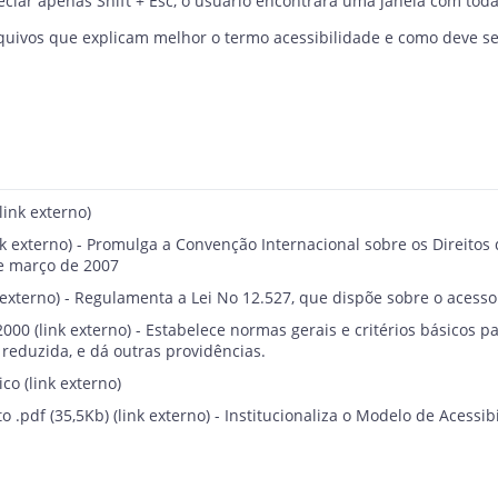
teclar apenas Shift + Esc, o usuário encontrará uma janela com tod
arquivos que explicam melhor o termo acessibilidade e como deve s
(link externo)
nk externo) - Promulga a Convenção Internacional sobre os Direitos
de março de 2007
 externo) - Regulamenta a Lei No 12.527, que dispõe sobre o acesso
2000
(link externo) - Estabelece normas gerais e critérios básicos 
reduzida, e dá outras providências.
ico
(link externo)
o .pdf (35,5Kb)
(link externo) - Institucionaliza o Modelo de Acess