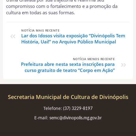
compromisso com o fortalecimento e a promoção da
cultura em todas as suas formas.
NOTÍCIA MAIS RECENTE
Lar dos Idosos visita exposição “Divinópolis Tem
História, Uai!” no Arquivo Público Municipal
NOTÍCIA MENOS RECENTE
Prefeitura abre nesta sexta inscrições para
curso gratuito de teatro “Corpo em Ação”
Secretaria Municipal de Cultura de Divinópolis
Telefone:
(37) 3229-8197
E-mail:
semc@divinopolis.mg.gov.br