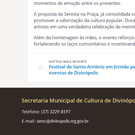
momentos de emoção entre os presentes.
A proposta da Seresta na Praça, já consolidada 
promover a valorização da cultura popular. Dur
artistas em uma verdadeira celebração da memóri
Além da homenagem às mães, o evento reforçou a
fortalecendo os laços comunitários e incentivand
NOTÍCIA MAIS RECENTE
Festival de Santo Antônio em Ermida pas
eventos de Divinópolis
Secretaria Municipal de Cultura de Divinópo
Telefone:
(37) 3229-8197
E-mail:
semc@divinopolis.mg.gov.br