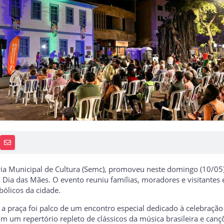
PP
AIS
RECEBA NOTÍCIAS
aria Municipal de Cultura (Semc), promoveu neste domingo (10/0
Dia das Mães. O evento reuniu famílias, moradores e visitante
ólicos da cidade.
 a praça foi palco de um encontro especial dedicado à celebraçã
 um repertório repleto de clássicos da música brasileira e can