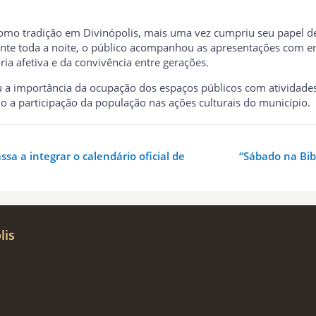
como tradição em Divinópolis, mais uma vez cumpriu seu papel de 
ante toda a noite, o público acompanhou as apresentações com e
a afetiva e da convivência entre gerações.
 importância da ocupação dos espaços públicos com atividades c
o a participação da população nas ações culturais do município.
sa a integrar o calendário oficial de
“Sábado na Bibl
lis