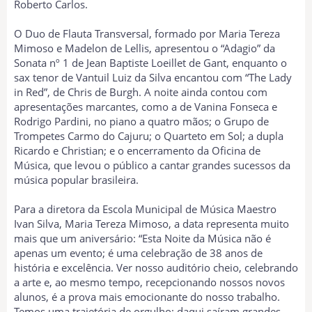
Roberto Carlos.
O Duo de Flauta Transversal, formado por Maria Tereza
Mimoso e Madelon de Lellis, apresentou o “Adagio” da
Sonata nº 1 de Jean Baptiste Loeillet de Gant, enquanto o
sax tenor de Vantuil Luiz da Silva encantou com “The Lady
in Red”, de Chris de Burgh. A noite ainda contou com
apresentações marcantes, como a de Vanina Fonseca e
Rodrigo Pardini, no piano a quatro mãos; o Grupo de
Trompetes Carmo do Cajuru; o Quarteto em Sol; a dupla
Ricardo e Christian; e o encerramento da Oficina de
Música, que levou o público a cantar grandes sucessos da
música popular brasileira.
Para a diretora da Escola Municipal de Música Maestro
Ivan Silva, Maria Tereza Mimoso, a data representa muito
mais que um aniversário: “Esta Noite da Música não é
apenas um evento; é uma celebração de 38 anos de
história e excelência. Ver nosso auditório cheio, celebrando
a arte e, ao mesmo tempo, recepcionando nossos novos
alunos, é a prova mais emocionante do nosso trabalho.
Temos uma trajetória de orgulho: daqui saíram grandes