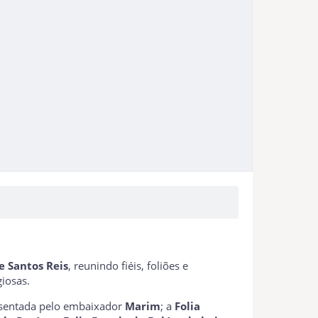
e Santos Reis
, reunindo fiéis, foliões e
iosas.
esentada pelo embaixador
Marim
; a
Folia