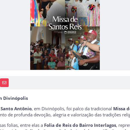
PP
AIS
RECEBA NOTÍCIAS
m Divinópolis
 Santo Antônio
, em Divinópolis, foi palco da tradicional
Missa d
 de profunda devoção, alegria e valorização das tradições relig
as folias, entre elas a
Folia de Reis do Bairro Interlagos
, repr