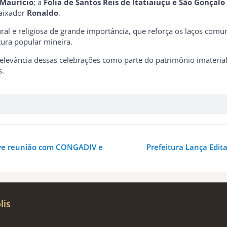
Maurício
; a
Folia de Santos Reis de Itatiaiuçu e São Gonçalo
aixador
Ronaldo
.
ral e religiosa de grande importância, que reforça os laços com
tura popular mineira.
elevância dessas celebrações como parte do patrimônio imaterial 
s.
ove reunião com CONGADIV e
Prefeitura Lança Edita
lis