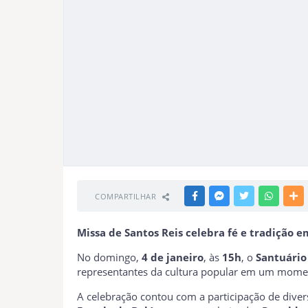
COMPARTILHAR
FACEBOOK
MESSENGER
TWITTER
WHATSA
M
Missa de Santos Reis celebra fé e tradição e
No domingo,
4 de janeiro
, às
15h
, o
Santuário
representantes da cultura popular em um momento
A celebração contou com a participação de divers