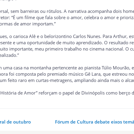
rsal, sem barreiras ou rótulos. A narrativa acompanha dois hom
tor: “É um filme que fala sobre o amor, celebra o amor e prioriz
 formas de amor importam.”
ues, o carioca Alê e o belorizontino Carlos Nunes. Para Arthur, 
esente e uma oportunidade de muito aprendizado. O resultado ref
 muito importante, meu primeiro trabalho no cinema nacional. O 
alizado.”
em uma casa na montanha pertencente ao pianista Túlio Mourão, 
nora foi composta pelo premiado músico Gê Lara, que estreou n
ta um feito raro em curtas-metragens, ampliando ainda mais o alca
História de Amor” reforçam o papel de Divinópolis como berço de
ral de outubro
Fórum de Cultura debate eixos temát